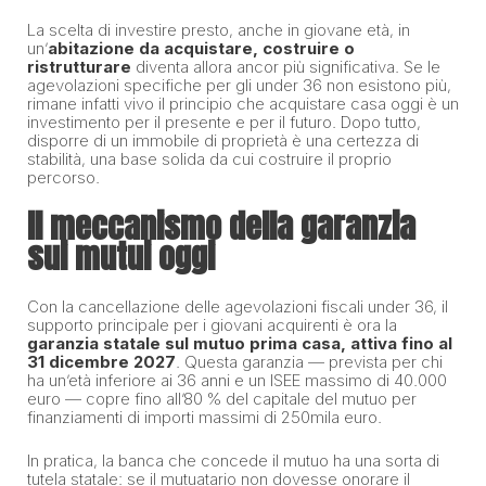
La scelta di investire presto, anche in giovane età, in
un’
abitazione da acquistare, costruire o
ristrutturare
diventa allora ancor più significativa. Se le
agevolazioni specifiche per gli under 36 non esistono più,
rimane infatti vivo il principio che acquistare casa oggi è un
investimento per il presente e per il futuro. Dopo tutto,
disporre di un immobile di proprietà è una certezza di
stabilità, una base solida da cui costruire il proprio
percorso.
Il meccanismo della garanzia
sui mutui oggi
Con la cancellazione delle agevolazioni fiscali under 36, il
supporto principale per i giovani acquirenti è ora la
garanzia statale sul mutuo prima casa, attiva fino al
31 dicembre 2027
. Questa garanzia — prevista per chi
ha un’età inferiore ai 36 anni e un ISEE massimo di 40.000
euro — copre fino all’80 % del capitale del mutuo per
finanziamenti di importi massimi di 250mila euro.
In pratica, la banca che concede il mutuo ha una sorta di
tutela statale: se il mutuatario non dovesse onorare il