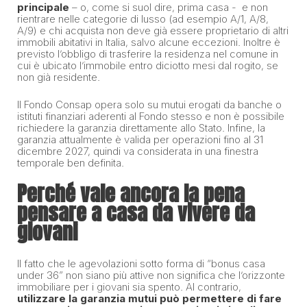
principale
– o, come si suol dire, prima casa - e non
rientrare nelle categorie di lusso (ad esempio A/1, A/8,
A/9) e chi acquista non deve già essere proprietario di altri
immobili abitativi in Italia, salvo alcune eccezioni. Inoltre è
previsto l’obbligo di trasferire la residenza nel comune in
cui è ubicato l’immobile entro diciotto mesi dal rogito, se
non già residente.
Il Fondo Consap opera solo su mutui erogati da banche o
istituti finanziari aderenti al Fondo stesso e non è possibile
richiedere la garanzia direttamente allo Stato. Infine, la
garanzia attualmente è valida per operazioni fino al 31
dicembre 2027, quindi va considerata in una finestra
temporale ben definita.
Perché vale ancora la pena
pensare a casa da vivere da
giovani
Il fatto che le agevolazioni sotto forma di “bonus casa
under 36” non siano più attive non significa che l’orizzonte
immobiliare per i giovani sia spento. Al contrario,
utilizzare la garanzia mutui può permettere di fare