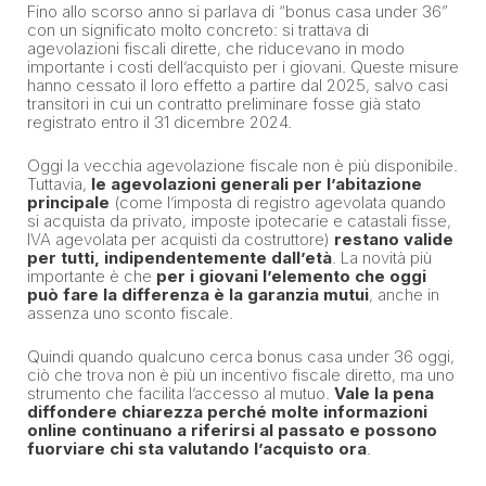
Fino allo scorso anno si parlava di “bonus casa under 36”
con un significato molto concreto: si trattava di
agevolazioni fiscali dirette, che riducevano in modo
importante i costi dell’acquisto per i giovani. Queste misure
hanno cessato il loro effetto a partire dal 2025, salvo casi
transitori in cui un contratto preliminare fosse già stato
registrato entro il 31 dicembre 2024.
Oggi la vecchia agevolazione fiscale non è più disponibile.
Tuttavia,
le agevolazioni generali per l’abitazione
principale
(come l’imposta di registro agevolata quando
si acquista da privato, imposte ipotecarie e catastali fisse,
IVA agevolata per acquisti da costruttore)
restano valide
per tutti, indipendentemente dall’età
. La novità più
importante è che
per i giovani l’elemento che oggi
può fare la differenza è la garanzia mutui
, anche in
assenza uno sconto fiscale.
Quindi quando qualcuno cerca bonus casa under 36 oggi,
ciò che trova non è più un incentivo fiscale diretto, ma uno
strumento che facilita l’accesso al mutuo.
Vale la pena
diffondere chiarezza perché molte informazioni
online continuano a riferirsi al passato e possono
fuorviare chi sta valutando l’acquisto ora
.