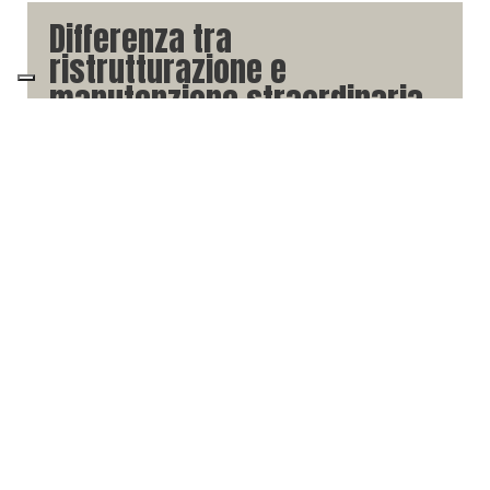
Differenza tra
ristrutturazione e
manutenzione straordinaria
di un edificio
In ambito edilizio, è fondamentale comprendere la
distinzione tra ristrutturazione e manutenzione
straordinaria. Entrambi i termini si riferiscono a
interventi volti a migliorare o modificare gli edifici
esistenti, ma si differenziano per scopo, portata e
impatto sull'immobile. Questa ...
Cosa si intende per
risanamento conservativo e