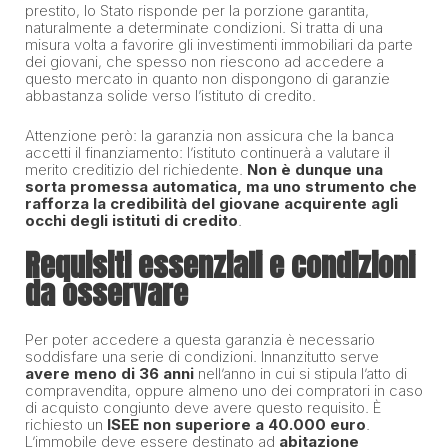
prestito, lo Stato risponde per la porzione garantita,
naturalmente a determinate condizioni. Si tratta di una
misura volta a favorire gli investimenti immobiliari da parte
dei giovani, che spesso non riescono ad accedere a
questo mercato in quanto non dispongono di garanzie
abbastanza solide verso l’istituto di credito.
Attenzione però: la garanzia non assicura che la banca
accetti il finanziamento: l’istituto continuerà a valutare il
merito creditizio del richiedente.
Non è dunque una
sorta promessa automatica, ma uno strumento che
rafforza la credibilità del giovane acquirente agli
occhi degli istituti di credito
.
Requisiti essenziali e condizioni
da osservare
Per poter accedere a questa garanzia è necessario
soddisfare una serie di condizioni. Innanzitutto serve
avere meno di 36 anni
nell’anno in cui si stipula l’atto di
compravendita, oppure almeno uno dei compratori in caso
di acquisto congiunto deve avere questo requisito. È
richiesto un
ISEE non superiore a 40.000 euro
.
L’immobile deve essere destinato ad
abitazione