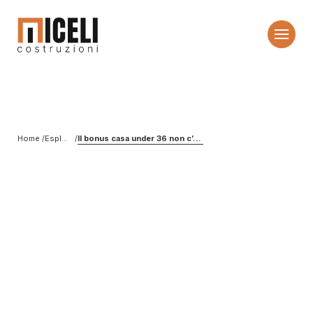
Home
Esplora l’edilizia
Il bonus casa under 36 non c’è più, ma ci sono ancora dei vantaggi