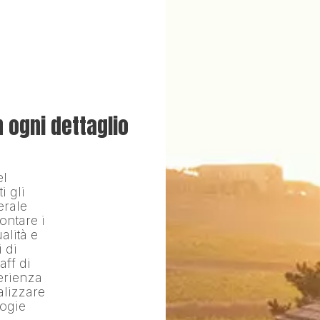
n ogni dettaglio
el
i gli
erale
ontare i
alità e
i di
aff di
erienza
alizzare
logie