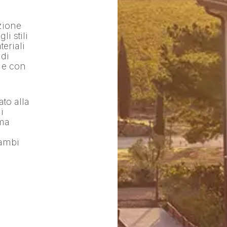
zione
i stili
teriali
 di
i e con
to alla
i
ima
cambi