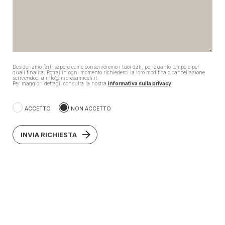
Desideriamo farti sapere come conserveremo i tuoi dati, per quanto tempo e per
quali finalità. Potrai in ogni momento richiederci la loro modifica o cancellazione
scrivendoci a info@impresamiceli.it
Per maggiori dettagli consulta la nostra
informativa sulla privacy
ACCETTO
NON ACCETTO
INVIA RICHIESTA