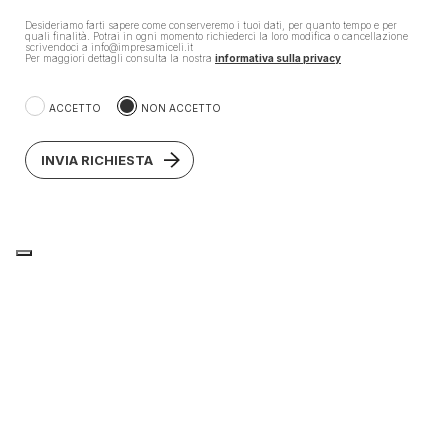
Desideriamo farti sapere come conserveremo i tuoi dati, per quanto tempo e per
quali finalità. Potrai in ogni momento richiederci la loro modifica o cancellazione
scrivendoci a info@impresamiceli.it
Per maggiori dettagli consulta la nostra
informativa sulla privacy
ACCETTO
NON ACCETTO
INVIA RICHIESTA